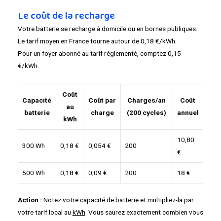
Le coût de la recharge
Votre batterie se recharge à domicile ou en bornes publiques.
Le tarif moyen en France tourne autour de 0,18 €/kWh.
Pour un foyer abonné au tarif réglementé, comptez 0,15
€/kWh.
Coût
Capacité
Coût par
Charges/an
Coût
au
batterie
charge
(200 cycles)
annuel
kWh
10,80
300 Wh
0,18 €
0,054 €
200
€
500 Wh
0,18 €
0,09 €
200
18 €
Action :
Notez votre capacité de batterie et multipliez-la par
votre tarif local au
kWh
. Vous saurez exactement combien vous