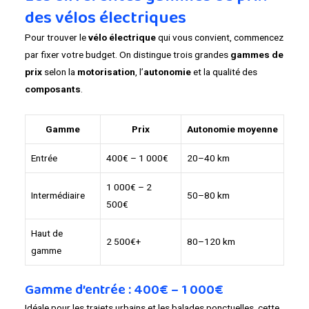
des vélos électriques
Pour trouver le
vélo électrique
qui vous convient, commencez
par fixer votre budget. On distingue trois grandes
gammes de
prix
selon la
motorisation
, l’
autonomie
et la qualité des
composants
.
Gamme
Prix
Autonomie moyenne
Entrée
400€ – 1 000€
20–40 km
1 000€ – 2
Intermédiaire
50–80 km
500€
Haut de
2 500€+
80–120 km
gamme
Gamme d’entrée : 400€ – 1 000€
Idéale pour les trajets urbains et les balades ponctuelles, cette