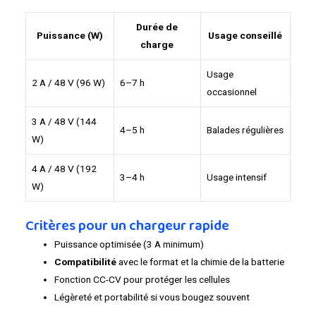
Durée de
Puissance (W)
Usage conseillé
charge
Usage
2 A / 48 V (96 W)
6–7 h
occasionnel
3 A / 48 V (144
4–5 h
Balades régulières
W)
4 A / 48 V (192
3–4 h
Usage intensif
W)
Critères pour un chargeur rapide
Puissance optimisée (3 A minimum)
Compatibilité
avec le format et la chimie de la batterie
Fonction CC-CV pour protéger les cellules
Légèreté et portabilité si vous bougez souvent