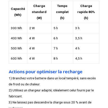
Charge
Temps
Charge
Capacité
standard
complet
rapide 80%
(Wh)
(W)
(h)
(h)
300 Wh
2 W
5 h
3 h
400 Wh
4 W
6 h
3,5 h
500 Wh
4 W
7 h
4 h
600 Wh
4 W
8 h
4,5 h
Actions pour optimiser la recharge
1) Branchez votre batterie dans un local tempéré, sans excès
de froid ou de chaleur.
2) Utilisez un chargeur adapté, idéalement celui fourni par le
fabricant.
3) Ne laissez pas descendre la charge sous 20 % avant de