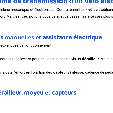
ème de transmission
d’un
vélo éle
bine mécanique et électronique. Contrairement aux
vélos
tradition
fort. Maîtriser ces notions vous permet de passer les
vitesses
plus s
es
manuelles et
assistance électrique
 deux modes de fonctionnement :
recte sur les leviers pour déplacer la chaîne via un
dérailleur
. Vous 
r ajuste l’effort en fonction des
capteurs
(vitesse, cadence de pédal
railleur
,
moyeu
et
capteurs