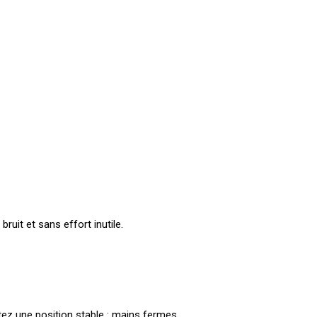
uit et sans effort inutile.
ez une position stable : mains fermes