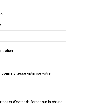
on.
e.
ntretien.
a
bonne vitesse
optimise votre
nt et d’éviter de forcer sur la chaîne.