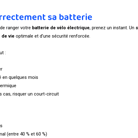
rrectement sa batterie
 de ranger votre
batterie de vélo électrique
, prenez un instant. Un
 de vie
optimale et d’une sécurité renforcée.
t :
er
té en quelques mois
hermique
s cas, risquer un court-circuit
:
es
al (entre 40 % et 60 %)