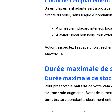
Choix de l’emplacement
Un
emplacement
adapté sert à protéger 
directe du soleil, sans risque d’inondation
À privilégier : placard intérieur, lo
À éviter : local non isolé, mur ext
Action : inspectez l’espace choisi, recher
électrique
.
Durée maximale de s
Durée maximale de sto
Pour préserver la
batterie
de votre
vélo 
d’
autonomie
augmente. Avant de la mett
température
constante, idéalement entr