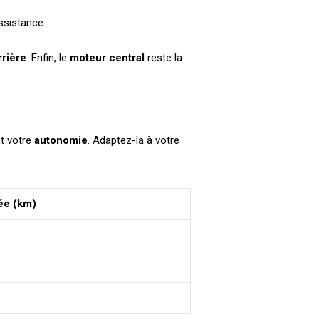
ssistance.
rrière
. Enfin, le
moteur central
reste la
nt votre
autonomie
. Adaptez-la à votre
ée (km)