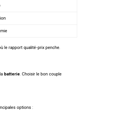
e
ion
omie
ù le rapport qualité-prix penche.
la
batterie
. Choisir le bon couple
incipales options :