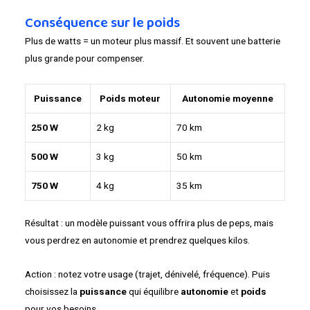
Conséquence sur le poids
Plus de watts = un moteur plus massif. Et souvent une batterie
plus grande pour compenser.
Puissance
Poids moteur
Autonomie moyenne
250 W
2 kg
70 km
500 W
3 kg
50 km
750 W
4 kg
35 km
Résultat : un modèle puissant vous offrira plus de peps, mais
vous perdrez en autonomie et prendrez quelques kilos.
Action : notez votre usage (trajet, dénivelé, fréquence). Puis
choisissez la
puissance
qui équilibre
autonomie
et
poids
pour vos besoins.