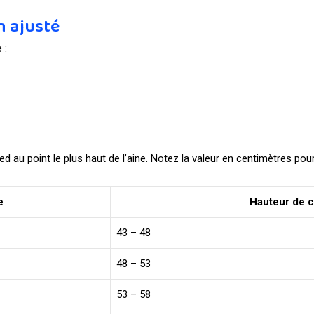
n ajusté
 :
 au point le plus haut de l’aine. Notez la valeur en centimètres pour
e
Hauteur de 
43 – 48
48 – 53
53 – 58