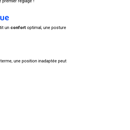
 premier réglage !
que
tit un
confort
optimal, une posture
 terme, une position inadaptée peut