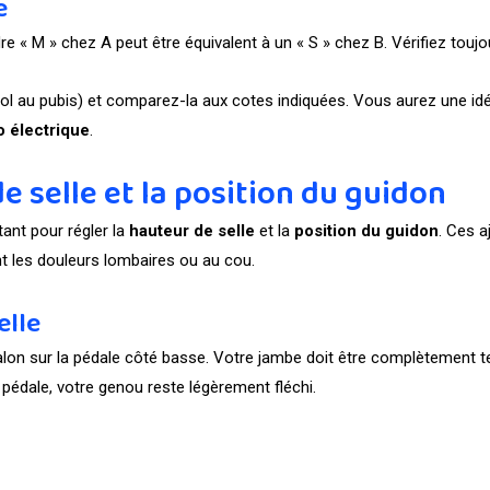
e
« M » chez A peut être équivalent à un « S » chez B. Vérifiez toujour
l au pubis) et comparez-la aux cotes indiquées. Vous aurez une idé
o électrique
.
e selle et la position du guidon
tant pour régler la
hauteur de selle
et la
position du guidon
. Ces 
t les douleurs lombaires ou au cou.
elle
alon sur la pédale côté basse. Votre jambe doit être complètement 
a pédale, votre genou reste légèrement fléchi.