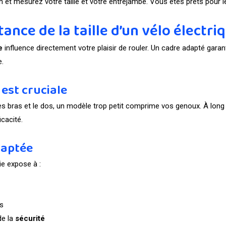
t mesurez votre taille et votre entrejambe. Vous êtes prêts pour le
nce de la taille d’un vélo électri
e
influence directement votre plaisir de rouler. Un cadre adapté garan
e.
 est cruciale
les bras et le dos, un modèle trop petit comprime vos genoux. À long
icacité.
daptée
e expose à :
ns
de la
sécurité