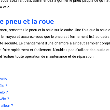
ue vous avez fait cela, commencez à gonfler le pneu jusqu’à ce qu’il
à vélo.
e pneu et la roue
pneu, remontez le pneu et la roue sur le cadre. Une fois que la roue e
rer le moyeu et assurez-vous que le pneu est fermement fixé au cadre.
ute sécurité. Le changement d’une chambre à air peut sembler compli
e faire rapidement et facilement. N’oubliez pas d’utiliser des outils 
 effectuer toute opération de maintenance et de réparation.
 vélo
élo ?
élo ?
vélo ?
illeur ?